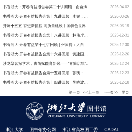
书香浙大・开卷有益报告会第二十讲回顾｜俞自涛：能源传——一部人类生存危机史
2026-04-02
书香浙大·开卷有益报告会第十九讲回顾 | 李媛：家国为基 仁济天下——重读《解构现代化》的时代思考
2026-03-26
开局十五五 奋进新征程 高质量建设中国特色世界一流研究型图书馆——图书馆召开2026年春季工作会议
2026-03-19
书香浙大·开卷有益报告会第十八讲回顾 | 林伟岸：怎么读书——跨学科思维的意义
2025-12-31
书香浙大·开卷有益第十七讲回顾 | 张国捷：大自然就是要你胖
2025-12-30
书香浙大·开卷有益报告会第十六讲回顾 | 黄建国：杂读·杂谈——《昆虫记》和其他读书片段分享
2025-12-26
沙龙聚智探学术，青简赋能育新锐——“青简启航”成长论坛第二讲暨第十二期学术沙龙纪实
2025-12-24
书香浙大·开卷有益报告会第十五讲回顾 | 张凯：历史是扩充心量之学
2025-12-23
书香浙大·开卷有益报告会第十四讲回顾 | 吴晓波：《哥德尔、艾舍尔、巴赫——集异璧之大成》读书分享会
2025-12-18
第一页
<<上一页
下一页>>
尾页
浙江大学
图书馆办公网
浙江省高校图工委
CADAL