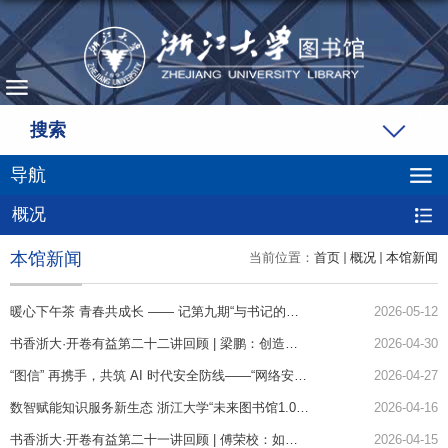
搜索
导航
概况
本馆新闻
当前位置：
首页
概况
本馆新闻
暖心下午茶 青春共成长 —— 记第九期“与书记的下午茶” 活动
2026-05-12
书香浙大·开卷有益第二十二讲回顾 | 梁鹏：创造自然，呼唤现代地理学奠基人洪堡的归来
2026-04-30
“图信” 再携手，共筑 AI 时代安全防线——“网络安全服务进部门”系列活动正式启动
2026-04-27
数智赋能知识服务新生态 浙江大学“未来图书馆1.0”正式发布
2026-04-16
书香浙大·开卷有益第二十一讲回顾 | 傅荣校：如何消除“平庸之恶”？
2026-04-15