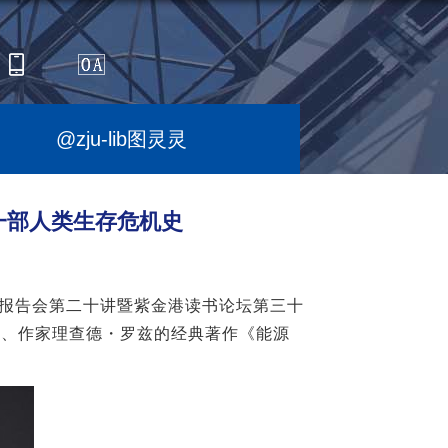
@zju-lib图灵灵
一部人类生存危机史
”报告会第二十讲暨紫金港读书论坛第三十
家、作家理查德・罗兹的经典著作《能源