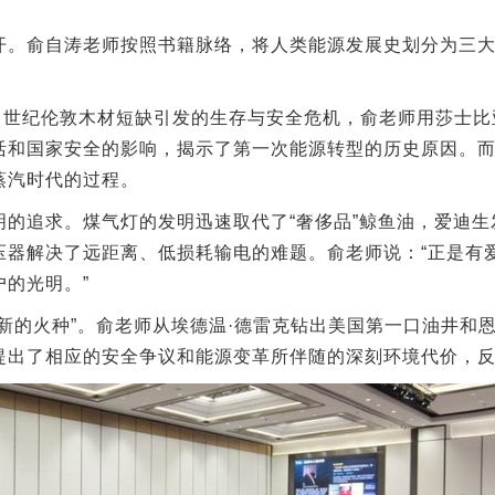
开。俞自涛老师按照书籍脉络，将人类能源发展史划分为三
6
世纪伦敦木材短缺引发的生存与安全危机，俞老师用莎士比
活和国家安全的影响，揭示了第一次能源转型的历史原因。
蒸汽时代的过程。
明的追求。煤气灯的发明迅速取代了“奢侈品”鲸鱼油，爱迪
压器解决了远距离、低损耗输电的难题。俞老师说：“正是有
的光明。”
新的火种”。俞老师从埃德温·德雷克钻出美国第一口油井和
提出了相应的安全争议和能源变革所伴随的深刻环境代价，反