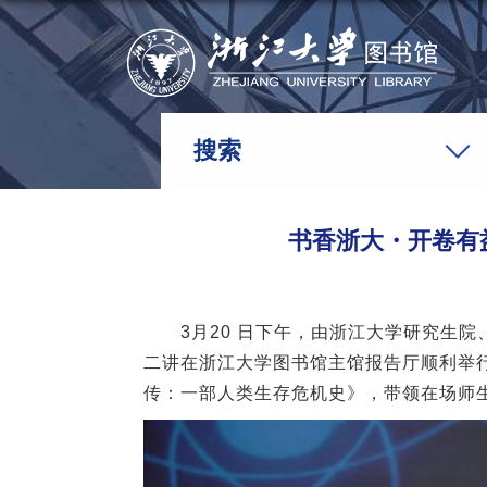
搜索
书香浙大・开卷有
3
月
20
日下午，由浙江大学研究生院
二讲在浙江大学图书馆主馆报告厅顺利举
传：一部人类生存危机史》，带领在场师