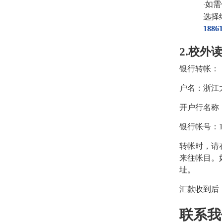
如需
·
选择
1886
2.
校外
银行转帐：
户名：浙江
开户行名称
银行帐号：
转帐时，请
来往帐目。
址。
汇款收到后
联系我