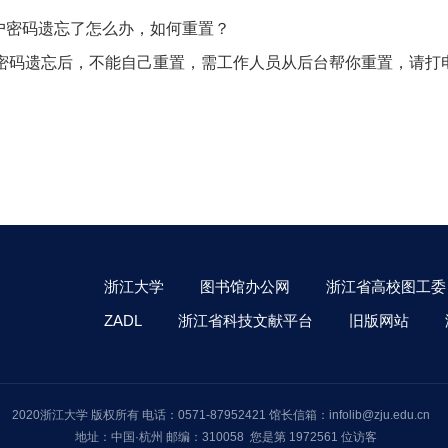
S账户密码遗忘了怎么办，如何重置？
户密码遗忘后，不能自己重置，需工作人员从后台帮你重置，请打电话0571－8
浙江大学
图书馆办公网
浙江省高校图工委
ZADL
浙江省科技文献平台
旧版网站
2020浙江大学 版权所有 电话：0571-87952421 馆长信箱：infolib@zju.edu.cn
地址：中国·杭州 邮编：310058 您是第 1972561 位访客