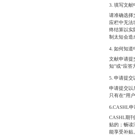
3.
填写文献
请准确选择
应栏中无法
终结算以实
制太短会造
4.
如何知道
文献申请提
知
”
或
“
应答
5.
申请提交
申请提交以
只有在
“
用
6.CASHL
申
CASHL
期刊
贴的；畅读
能享受补贴