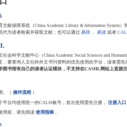
口
S
育文献保障系统（
China Academic Library & Information System
）
员代为读者检索并获取文献；也可以通过
易得
，
易读
或者
CAL
L
文社会科学文献中心（
China Academic Social Sciences and Humaniti
主，要查询人文社科外文书刊资料的优先使用此平台，读者需先
学图书馆有自己的读者认证模块，不支持在
CASHL
网站上直接
用。（
操作流程
）
个平台均使用统一的
CALIS
账号，首次使用需先注册，
注册入口
使用前，请先阅读
使用指南
。
o