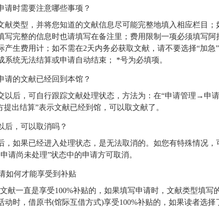
申请时需要注意哪些事项？
文献类型，并将您知道的文献信息尽可能完整地填入相应栏目；
填写完整的信息时也请填写在备注里；费用限制一项必须填写阿
际产生费用计；如不需在
2
天内务必获取文献，请不要选择
“
加急
”
成系统无法结算或申请自动结束；
*
号为必填项。
申请的文献已经回到本馆？
交以后，可自行跟踪文献处理状态，方法为：在
“
申请管理
→
申
方提出结算
”
表示文献已经到馆，可以取文献了。
以后，可以取消吗？
后，如果已经进入处理状态，是无法取消的。如您有特殊情况，
户申请尚未处理
”
状态中的申请方可取消。
请如何才能享受到补贴
文献一直是享受
100%
补贴的，如果填写申请时，文献类型填写
活动时，借原书(馆际互借方式)享受
100%
补贴的，如果读者选择
。