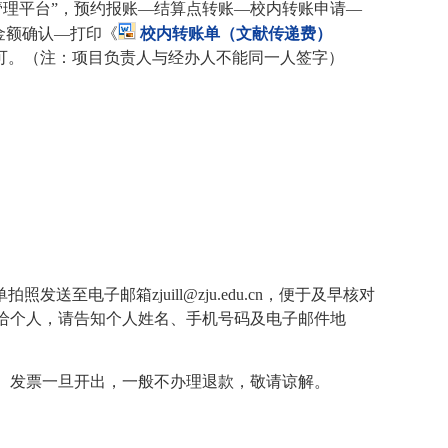
管理平台
”
，预约报账
—
结算点转账
—
校内转账申请
—
金额确认
—
打印《
校内转账单（文献传递费）
可。（注：项目负责人与经办人不能同一人签字）
单拍照发送至电子邮箱
zjuill@zju.edu.cn
，便于及早核对
给个人，请告知个人姓名、手机号码及电子邮件地
。发票一旦开出，一般不办理退款，敬请谅解。