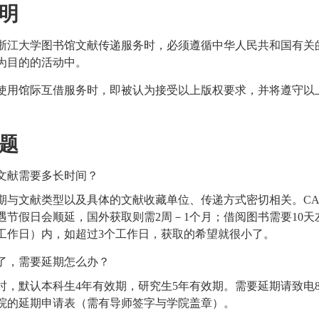
明
浙江大学图书馆文献传递服务时，必须遵循中华人民共和国有关
为目的的活动中。
使用馆际互借服务时，即被认为接受以上版权要求，并将遵守以
题
文献需要多长时间？
期与文献类型以及具体的文献收藏单位、传递方式密切相关。CA
遇节假日会顺延，国外获取则需
2
周－
1
个月；借阅图书需要
10
天
工作日）内，如超过3个工作日，获取的希望就很小了。
了，需要延期怎么办？
时，默认本科生
4
年有效期，研究生
5
年有效期。需要延期请致电
院的延期申请表（需有导师签字与学院盖章）。