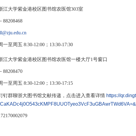
浙江大学紫金港校区图书馆农医馆
303
室
－
88208468
ill@zju.edu.cn
周一至周五
8:30-12:00
；
13:30-17:30
浙江大学紫金港校区图书馆农医馆一楼大厅
1
号窗口
－
88208470
周一至周五
8:30-12:00
；
13:30-17:15
钉钉群聊浙大图书馆文献传递，点击进入查看详情
https://qr.din
1,CaKADc4j0O543cKMPF8UUOTyeo3VcF3uGBAwrTWd6VA=&_d
170002079