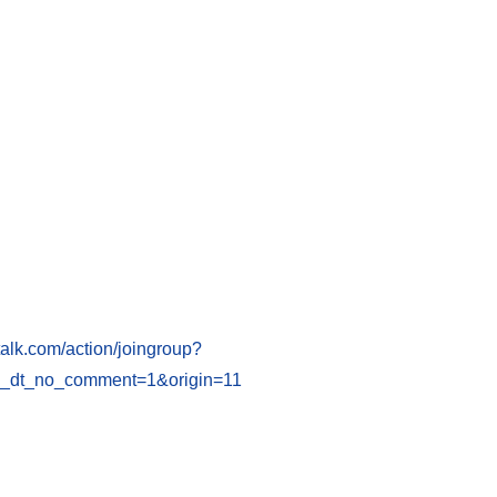
gtalk.com/action/joingroup?
t_no_comment=1&origin=11