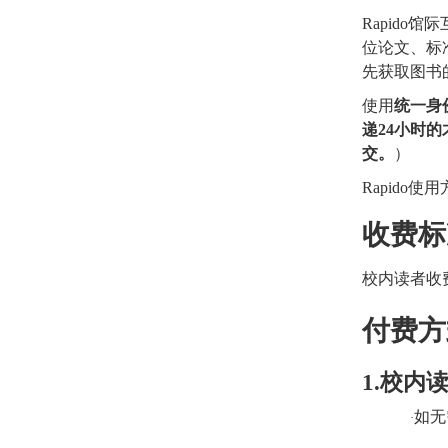
Rapido
馆际
位论文、标
先获取图书
使用
统一身
递
24
小时的
交。
）
Rapido
使用
收费标
校内读者收
付费方
1.
校内
如无
·