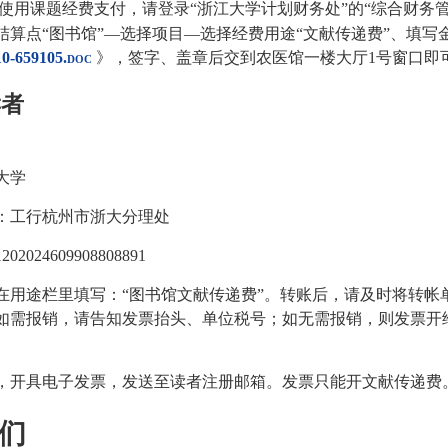
使用课题经费支付，请登录
“
浙江大学计划财务处
”
的
“
综合财务
结算点
“
图书馆
”—
选择项目
—
选择经费用途
“
文献传递费
”
、填写
10-659105.doc
》，签字、盖章后交到农医馆一楼大厅1号窗口即
读者
大学
：工行杭州市浙大分理处
1202024609908808891
在用途栏里填写：
“
图书馆文献传递费
”
。转账后，请及时将转帐
如需报销，请告知发票抬头、单位税号；如无需报销，则发票开
，开具电子发票，发送至读者注册邮箱。发票只能开文献传递费
们