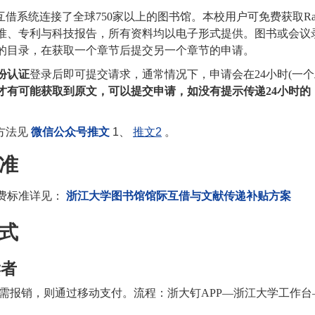
互借系统连接了全球
750
家以上的图书馆。本校用户可免费获取
Ra
准、专利与科技报告，所有资料均以电子形式提供。图书或会议
的目录，在获取一个章节后提交另一个章节的申请。
份认证
登录后即可提交请求，通常情况下，申请会在
24
小时
(
一个
才有可能获取到原文，可以提交申请，如没有提示传递
24
小时的
方法见
微信公众号推文
1
、
推文2
。
准
费标准详见：
浙江大学图书馆馆际互借与文献传递补贴方案
式
读者
需报销，则通过移动支付。流程：浙大钉
APP—
浙江大学工作台