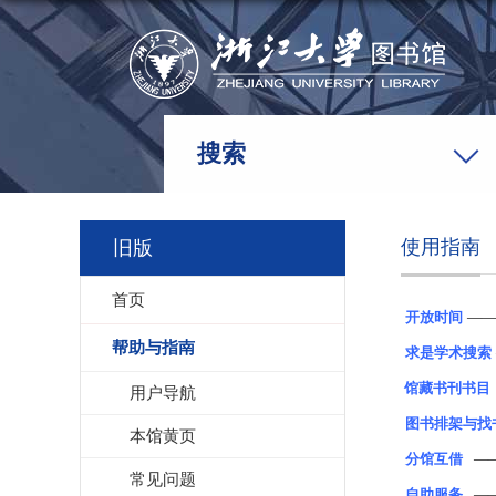
搜索
使用指南
旧版
首页
开放时间
—
帮助与指南
求是学术搜索
馆藏书刊书目
用户导航
图书排架与找
本馆黄页
分馆互借
—
常见问题
自助服务
—