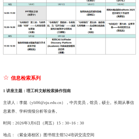
☆
信息检索系列
1 讲座主题：理工科文献检索操作指南
主讲人：李懿
（
yli06@zju.edu.cn
）
，
中共党员，
馆员，硕士。长期从事信
息素养、学科情报分析等业务。
时间：
202
6
年
3
月
6
日（周五）
15：30~16：30
地点：（紫金港校区）图书馆主馆
524培训交流空间