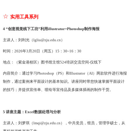
☆
实用工具系列
4
“创意视觉线下工坊”利用illustrator+Photoshop制作海报
主讲人：刘利光
（
lgliu@zju.edu.cn
）
时间：
202
6
年
3
月
20
日（周五）
15：30~16：30
地点：（紫金港校区）图书馆主馆
524培训交流空间
-仅线下
内容简介：通过学习
Photoshop（PS）和Illustrator（AI）两款软件进行海报
制作，通过案例来平面设计的基本知识。讲座同时带您快速掌握平面设计
的技巧；并提供宣传单、喷绘等宣传品及多媒体插画的制作干货。
5
讲座主题：Excel数据处理与分析
主讲人：刘梦琪
（
lmqi@zju.edu.cn
）
，
中共党员，
馆员，管理学硕士，从