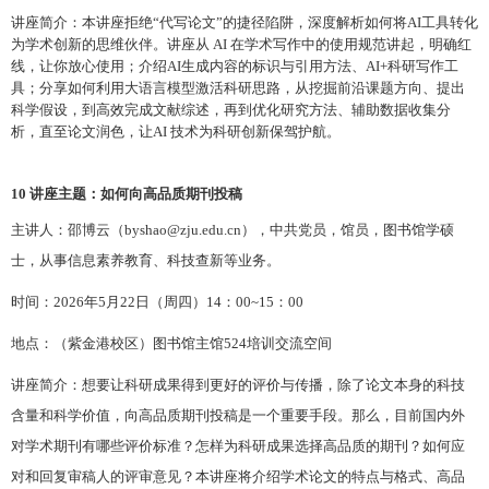
讲座简介：
本讲座拒绝“代写论文”的捷径陷阱，深度解析如何将AI工具转化
为学术创新的思维伙伴。讲座从 AI 在学术写作中的使用规范讲起，明确红
线，让你放心使用；
介绍AI生成内容的标识与引用方法、AI+科研写作工
具；分享如何
利用大语言模型激活科研思路，从挖掘前沿课题方向、提出
科学假设，到高效完成文献综述，再到优化研究方法、辅助数据收集分
析，直至论文润色，让AI 技术为科研创新保驾护航。
10
讲座主题：如何向高品质期刊投稿
主讲人：邵博云
（
byshao@zju.edu.cn
）
，
中共党员，
馆员，图书馆学硕
士，从事信息素养教育、科技查新等
业务
。
时间：
202
6
年
5
月
22
日（周
四
）
1
4
：
0
0~1
5
：
0
0
地点：（紫金港校区）图书馆主馆
524培训交流空间
讲座简介：想要让科研成果得到更好的评价与传播，除了论文本身的科技
含量和科学价值，向高品质期刊投稿是一个重要手段。那么，目前国内外
对学术期刊有哪些评价标准？怎样为科研成果选择高品质的期刊？如何应
对和回复审稿人的评审意见？本讲座将介绍学术论文的特点与格式、高品