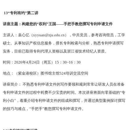
13
“专利有约”第二讲
讲座主题：构建您的
“权利”王国
——
手把手教您撰写专利申请文件
主讲人：袁心亿（
xyyuan@zju.edu.cn），
中共党员，
参考咨询馆员，工学
硕士。从事知识产权信息服务，擅长专利检索与分析，熟悉专利申请撰写
实务，目前已取得专利代理人资格以及浙江省技术经纪人资质。
时间：
202
6
年
4月
24
日（周五）
15：30~16：30
地点：（紫金港校区）图书馆主馆
524培训交流空间
讲座简介：
不熟悉专利申请文件的写作要领和规则常常让研发人员在准备
专利申请文件的过程中耗费不少宝贵的时间。本次讲座将面向零基础的“专
利小白”，着重介绍专利申请文件的组成和撰写，并通过典型案例探讨撰写
的技巧与难点，“手把手”教您撰写专利申请文件。