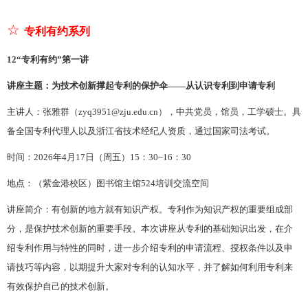
☆
专利有约系列
12
“专利有约”第一讲
讲座主题：为技术创新撑起专利的保护伞
——从认识专利到申请专利
主讲人：张雅群（
zyq3951@zju.edu.cn），
中共党员，
馆员，工学硕士。具
备全国专利代理人以及浙江省技术经纪人资质，通过国家司法考试。
时间：
202
6
年
4月
17
日（周
五
）
15：30~16：30
地点：（紫金港校区）图书馆主馆
524培训交流空间
讲座简介：有创新的地方就有知识产权。专利作为知识产权的重要组成部
分，是保护技术创新的重要手段。本次讲座从专利的基础知识出发，在介
绍专利作用与特性的同时，进一步介绍专利的申请流程、授权条件以及申
请技巧等内容，以期提升大家对专利的认知水平，并了解如何利用专利来
有效保护自己的技术创新。