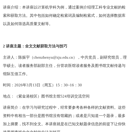
讲座介绍：本讲座以计算机学科为例，通过案例介绍理工科专业文献的检
索和获取方法。其中包括如何确定检索词及编制检索式，如何选择数据库
以及如何筛选高质量文献等。
2 讲座主题：全文文献获取方法与技巧
主讲人：陈振宇
（
chenzhenyu@zju.edu.cn
）
，
中共党员，
副研究馆员，理
学硕士。读者服务部副部主任，分管农医馆读者服务及图书馆文献传递与
馆际互借工作。
时间：
202
6
年
3月
13
日（周五）
15：30~16：30
地点：（紫金港校区）图书馆主馆
524培训交流空间
讲座简介：在学习与研究过程中，经常要参考各种各样的文献资料。这些
资料中有相当一部分是图书馆没有馆藏的；或者是只知道一个题录，最多
加上摘要，找不到全文。本讲座就是在已知文献题录信息的前提下让你快