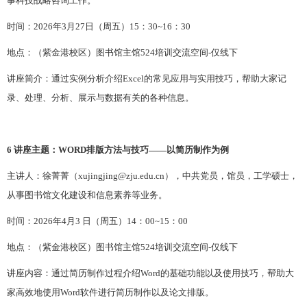
事科技战略咨询工作。
时间：
202
6
年
3
月
2
7
日（周五）
1
5
：
3
0~1
6
：
3
0
地点：（紫金港校区）图书馆主馆
524培训交流空间-仅线下
讲座简介：通过实例分析介绍
Excel的常见应用与实用技巧，帮助大家记
录、处理、分析、展示与数据有关的各种信息。
6 讲座主题：
WORD排版方法与技巧——以简历制作为例
主讲人：徐菁菁
（
xujingjing@zju.edu.cn
）
，
中共党员，
馆员，工学硕士，
从事图书馆文化建设和信息素养等业务。
时间：
202
6
年
4
月
3
日（周
五
）
1
4
：
0
0~1
5
：
0
0
地点：（紫金港校区）图书馆主馆
524培训交流空间
-仅线下
讲座内容：通过简历制作过程介绍
Word的基础功能以及使用技巧，帮助大
家高效地使用Word软件进行简历制作以及论文排版。