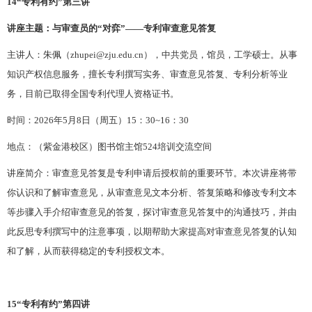
14
“专利有约”第三讲
讲座主题：与审查员的
“对弈”——专利审查意见答复
主讲人：朱佩（
zhupei@zju.edu.cn），
中共党员，
馆员，工学硕士。从事
知识产权信息服务，擅长专利撰写实务、审查意见答复、专利分析等业
务，目前已取得全国专利代理人资格证书。
时间：
202
6
年
5
月
8
日（周五）
15：30~16：30
地点：（紫金港校区）图书馆主馆
524培训交流空间
讲座简介：审查意见答复是专利申请后授权前的重要环节。本次讲座将带
你认识和了解审查意见，从审查意见文本分析、答复策略和修改专利文本
等步骤入手介绍审查意见的答复，探讨审查意见答复中的沟通技巧，并由
此反思专利撰写中的注意事项，以期帮助大家提高对审查意见答复的认知
和了解，从而获得稳定的专利授权文本。
1
5
“专利有约”第四讲