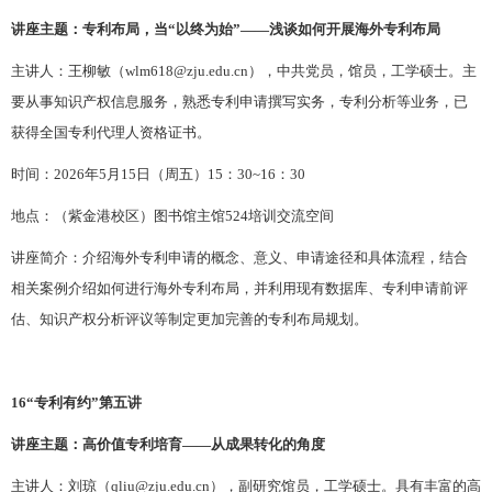
讲座主题：专利布局，当
“以终为始”——浅谈如何开展海外专利布局
主讲人：王柳敏（
wlm618@zju.edu.cn），
中共党员，
馆员，工学硕士。主
要从事知识产权信息服务，熟悉专利申请撰写实务，专利分析等业务，已
获得全国专利代理人资格证书。
时间：
202
6
年
5
月
15
日（周五
）
15：30~16：30
地点：（紫金港校区）图书馆主馆
524培训交流空间
讲座简介：介绍海外专利申请的概念、意义、申请途径和具体流程，结合
相关案例介绍如何进行海外专利布局，并利用现有数据库、专利申请前评
估、知识产权分析评议等制定更加完善的专利布局规划。
1
6
“专利有约”第五讲
讲座主题：高价值专利培育
——从成果转化的角度
主讲人：刘琼（
qliu@zju.edu.cn），副研究馆员，工学硕士。具有丰富的高