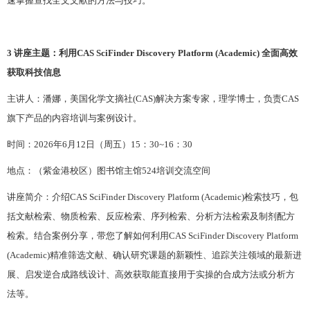
速掌握查找全文文献的方法与技巧。
3
讲座主题：利用CAS SciFinder Discovery Platform (Academic) 全面高效
获取科技信息
主讲人：
潘娜
，美国化学文摘社
(CAS)解决方案专家，理学博士
，
负责
CAS
旗下产品的内容培训与案例设计。
时间：
202
6
年
6
月
12
日（周五）
1
5
：
3
0~1
6
：
3
0
地点：（紫金港校区）图书馆主馆
524培训交流空间
讲座简介：介绍
CAS SciFinder Discovery Platform (Academic)检索技巧，包
括文献检索、物质检索、反应检索、序列检索、分析方法检索及制剂配方
检索。结合案例分享，带您了解如何利用CAS SciFinder Discovery Platform
(Academic)精准筛选文献、确认研究课题的新颖性、追踪关注领域的最新进
展、启发逆合成路线设计、高效获取能直接用于实操的合成方法或分析方
法等。