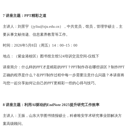
7
讲座主题：PPT精彩之道
主讲人：刘景宇
（
jyliu@zju.edu.cn
）
，
中共党员，
馆员，
管理学硕士
，主
要从事文献传递、信息素养教育等工作。
时间：
202
6
年
5
月
8
日（周五）
1
4
：
0
0~1
5
：
0
0
地点：（紫金港校区）图书馆主馆
524培训交流空间
-仅线下
讲座简介：什么样的
PPT才是精彩的PPT？PPT制作存在哪些误区？制作PPT
正确的程序是什么？在PPT制作过程中每一步需要注意什么问题？本讲座将
与您一起分享如何让自己的PPT更精彩一些的心得与技巧
。
8
讲座主题：利用AI驱动的EndNote 2025提升研究工作效率
主讲人：
王振，山东大学图书情报硕士，科睿唯安学术研究事业部解决方
案高级顾问。