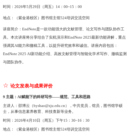
时间：
202
6
年
5
月
29
日（周五）
1
4
：
0
0~1
5
：
0
0
地点：（紫金港校区）图书馆主馆
524培训交流空间
讲座简介：
EndNote是一款功能强大的文献管理、论文写作与团队协作工
具。本次讲座将分享结合了实机演示和EndNote 2025最新功能讲解，重点
强调其AI能力和撤稿工具，以提升研究效率和诚信。
讲座内容包括：
EndNote 2025
AI
新功能
介绍、高效文献管理与智能化学术写作、
撤稿监测
与团队协作
。
☆
论文发表与成果评价
9 主题：AI赋能下的科研写作——规范、工具和思路
主讲人：
邵博云（byshao@zju.edu.cn），中共党员，馆员，图书馆学硕
士，从事信息素养教育、科技查新等业务。
时间：
202
6
年
4
月
10
日
（周五）下午
15：30~16：30
地点：（紫金港校区）图书馆主馆
524培训交流空间