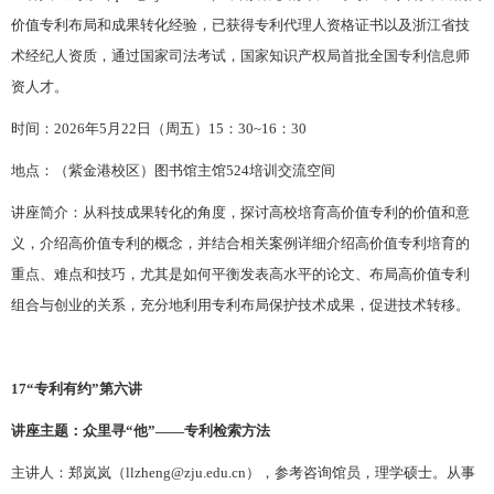
价值专利布局和成果转化经验，已获得专利代理人资格证书以及浙江省技
术经纪人资质，通过国家司法考试，国家知识产权局首批全国专利信息师
资人才。
时间：
202
6
年
5
月
22
日（周
五
）
15：30~16：30
地点：（紫金港校区）图书馆主馆
524培训交流空间
讲座简介：从科技成果转化的角度，探讨高校培育高价值专利的价值和意
义，介绍高价值专利的概念，并结合相关案例详细介绍高价值专利培育的
重点、难点和技巧，尤其是如何平衡发表高水平的论文、布局高价值专利
组合与创业的关系，充分地利用专利布局保护技术成果，促进技术转移。
1
7
“专利有约”第六讲
讲座主题：众里寻
“他”——专利检索方法
主讲人：郑岚岚（
llzheng@zju.edu.cn），参考咨询馆员，理学硕士。从事