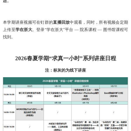
题。
本学期讲座视频可在钉群的
直播回放
中观看，同时，所有视频会定期
上传至
学在浙大
。登录“学在浙大”平台 — 院系课程 — 图书馆课程可
找到。
202
6
春夏学期
“求真一小时”系列
讲座
日程
注：标灰的为线下讲座