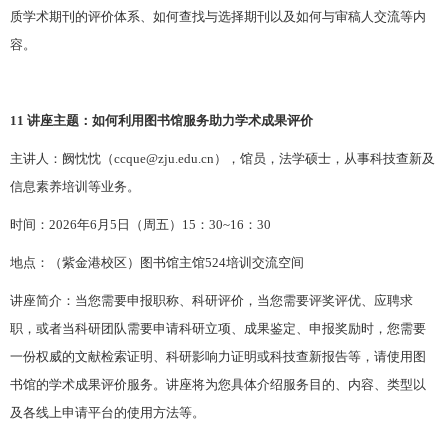
质学术期刊的评价体系、如何查找与选择期刊以及如何与审稿人交流等内
容。
1
1
讲座主题：如何利用图书馆服务助力学术成果评价
主讲人：阙忱
忱
（
ccque@zju.edu.cn
）
，
馆员，法学硕士
，
从事科技查新及
信息素养培训等业务。
时间：
202
6
年
6
月
5
日（周五）
1
5
：
3
0~1
6
：
3
0
地点：（紫金港校区）图书馆主馆
524培训交流空间
讲座简介：当您需要申报职称、科研评价，当您需要评奖评优、应聘求
职，或者当科研团队需要申请科研立项、成果鉴定、申报奖励时，您需要
一份权威的文献检索证明、科研影响力证明或科技查新报告等，请使用图
书馆的学术成果评价服务。讲座将为您具体介绍服务目的、内容、类型以
及各线上申请平台的使用方法等。