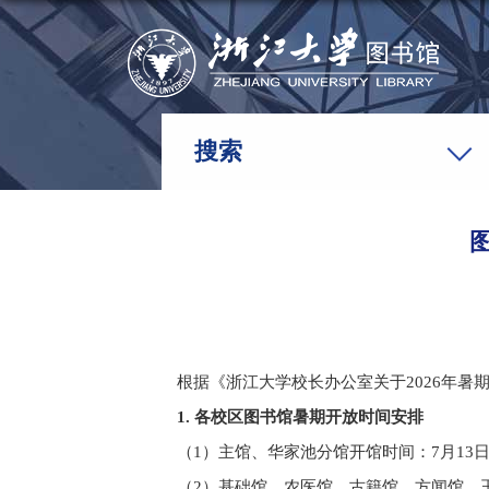
搜索
根据《浙江大学校长办公室关于
2026
年暑
1.
各校区图书馆暑期开放时间安排
（
1
）主馆、华家池分馆开馆时间：
7
月
13
（
2
）基础馆、农医馆、古籍馆、方闻馆、