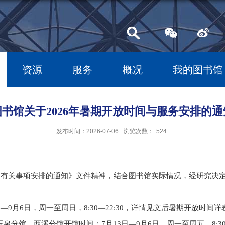
资源
服务
概况
我的图书馆
图书馆关于2026年暑期开放时间与服务安排的通
发布时间：2026-07-06
浏览次数：
524
期有关事项安排的通知》文件精神，结合图书馆实际情况，经研究决
日—
9
月
6
日，周一至周日，
8:30—22:30
，详情见文后暑期开放时间详
玉泉分馆、西溪分馆开馆时间：
7
月
13
日—
9
月
6
日，周一至周五，
8:3