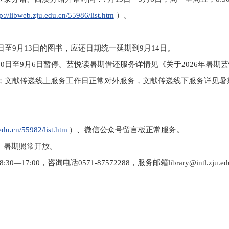
tp://libweb.zju.edu.cn/55986/list.htm
）。
日至
9
月
13
日的图书，应还日期统一延期到
9
月
14
日。
10
日至
9
月
6
日暂停。芸悦读暑期借还服务详情见《关于
2026
年暑期芸
；文献传递线上服务工作日正常对外服务，文献传递线下服务详见暑
。
.edu.cn/55982/list.htm
）、微信公众号留言板正常服务。
）暑期照常开放。
8:30—17:00
，咨询电话
0571-87572288
，服务邮箱
library@intl.zju.ed