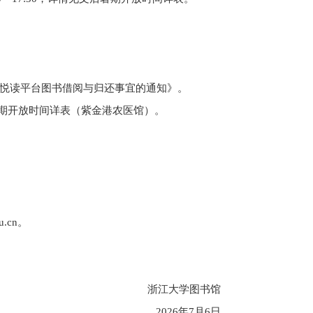
悦读平台图书借阅与归还事宜的通知》。
期开放时间详表（紫金港农医馆）。
u.cn
。
浙江大学图书馆
2026年7月6日