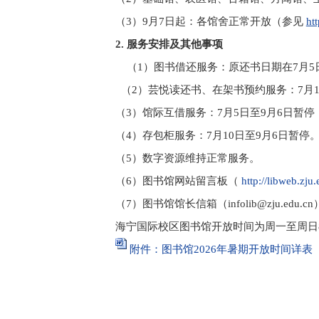
（
3
）
9
月
7
日起：各馆舍正常开放（参见
ht
2.
服务安排及其他事项
（
1
）图书借还服务：原还书日期在
7
月
5
（
2
）芸悦读还书、在架书预约服务：
7
月
（
3
）馆际互借服务：
7
月
5
日至
9
月
6
日暂停
（
4
）存包柜服务：
7
月
10
日至
9
月
6
日暂停
（
5
）数字资源维持正常服务。
（
6
）图书馆网站留言板（
http://libweb.zju
（
7
）图书馆馆长信箱（
infolib@zju.edu.cn
海宁国际校区图书馆开放时间为周一至周日
附件：图书馆
年暑期开放时间详表
2026