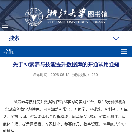
搜索
导航
关于AI素养与技能提升数据库的开通试用通知
发布时间：2026-06-18
浏览次数：
280
AI
素养与技能提升数据库作为
AI
学习与实践平台，以
3-5
分钟微视频
+
实战案例教学为特色。内容涵盖
AI
常识、
AI
促学、
AI
提效、
AI
科研、
AI
生
活、
AI
提示词、
AI
智能体七个课程模块，配套精品视频、
AI
素养测评、智
能体广场、提示词模板、专家讲座、参赛作品、教学资源、
AI
导航八个功
能模块。