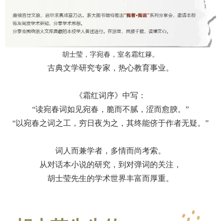
胡士莹，字宛春，室名
霜红簃
。
古典文学
研究专家
，热心教育事业。
《霜红词序》中写：
“读宛春词如见宛春，脆而不腻，涩而愈腴。”
“以宛春之词之工，穷日夜为之，其终能侪于作者无疑。”
词人而兼学者，多情而尚考索。
从对
话本小说
的研究，到对弹词的关注，
胡士莹先生的学术世界丰富而厚重。