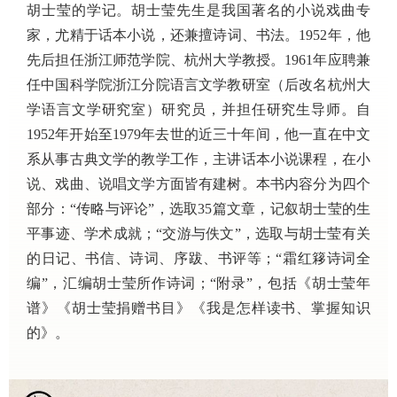
胡士莹的学记。胡士莹先生是我国著名的小说戏曲专
家，尤精于话本小说，还兼擅诗词、书法。1952年，他
先后担任浙江师范学院、杭州大学教授。1961年应聘兼
任中国科学院浙江分院语言文学教研室（后改名杭州大
学语言文学研究室）研究员，并担任研究生导师。自
1952年开始至1979年去世的近三十年间，他一直在中文
系从事古典文学的教学工作，主讲话本小说课程，在小
说、戏曲、
说唱文学
方面皆有建树。本书内容分为四个
部分：“传略与评论”，选取35篇文章，记叙胡士莹的生
平事迹、学术成就；“交游与佚文”，选取与胡士莹有关
的日记、书信、诗词、序跋、书评等；“霜红簃诗词全
编”，汇编胡士莹所作诗词；“附录”，包括《胡士莹年
谱》《胡士莹捐赠书目》《我是怎样读书、掌握知识
的》。