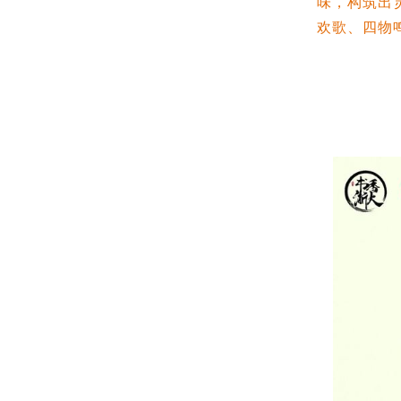
味，构筑出
欢歌、四物