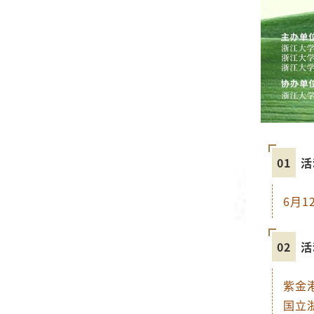
01
活
6月1
02
活
紫金
国立