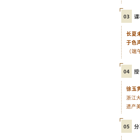
03
课
长夏
于色
（端
04
授
徐玉
浙江
遗产
05
分