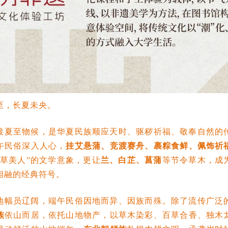
至，长夏未央。
接夏至物候，是华夏民族顺应天时、驱秽祈福、敬奉自然的
午民俗深入人心，
挂艾悬蒲、竞渡赛舟、裹粽食鲜、佩饰祈
香草美人”的文学意象，更让
兰、白芷、菖蒲
等节令草木，成
相融的经典符号。
地幅员辽阔，端午民俗因地而异、因族而殊。除了流传广泛
族
依山而居，依托山地物产，以草木染彩、百草合香、独木