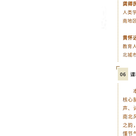
龚卿
人类
南地
黄怀
教育
北城
06
课
核心
声、
南北
之韵
懂节