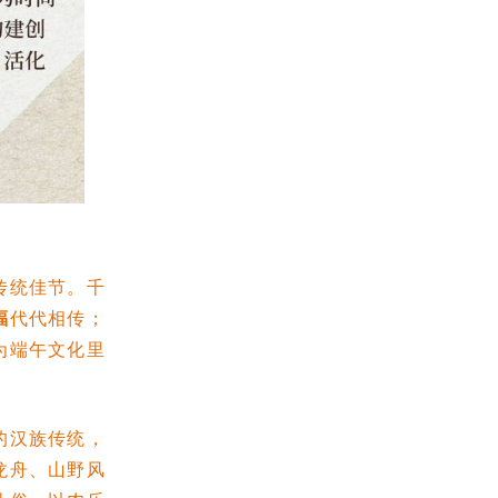
传统佳节。千
福
代代相传；
为端午文化里
的汉族传统，
龙舟、山野风