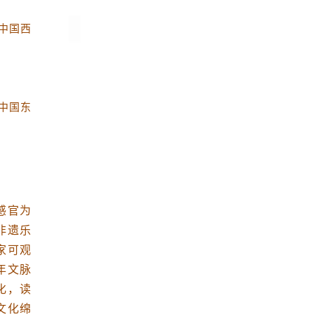
中国西
中国东
感官为
非遗乐
家可观
年文脉
化，读
文化绵