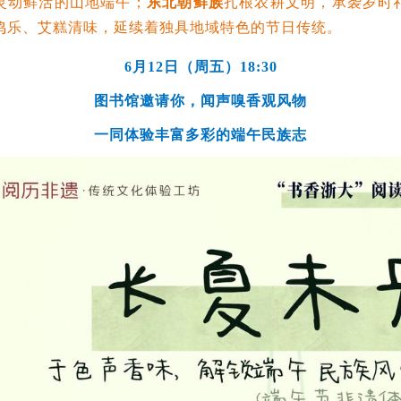
灵动鲜活的山地端午；
东北朝鲜族
扎根农耕文明，承袭岁时
鸣乐、艾糕清味，延续着独具地域特色的节日传统。
6月12日（周五）18:30
图书馆邀请你，闻声嗅香观风物
一同体验丰富多彩的端午民族志