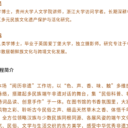
民
学博士，贵州大学人文学院讲师，浙江大学访问学者。长期深耕
区多元民族文化遗产保护与活化研究。
远
人类学博士，毕业于英国爱丁堡大学，独立摄影师。研究专注于
市散居朝鲜族文化与跨境文化发展。
程简介
本场“阅历非遗”工作坊，以“色、声、香、味、触”多维
脉络，搭建起多民族端午非遗对话的舞台，集“民俗科普、
诗词品读、创意手作”于一体。在图书馆的书香氛围里，大
风物之彩、聆听古今民俗之声、细品天然草木之香、体悟千
，全方位领略汉族与少数民族同根同源、各展风姿的端午文
气、民俗、文学与生活交织的东方美学，感受中华优秀非遗