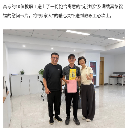
高考的
10
位教职工送上了一份饱含寓意的“定胜糕”及满载真挚祝
福的慰问卡片，将“娘家人”的暖心关怀送到教职工心坎上。