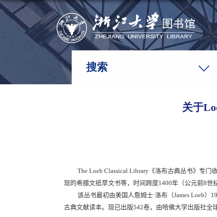
搜索
关于Lo
The Loeb Classical Library
《洛布古典丛书》专门
现的希腊文纸草文书等，时间跨度
1400
年（公元前
8
世
该丛书最初由美国人詹姆士
·
洛布（
James Loeb
）
1
古典文献读本。现已出版
542
卷，由哈佛大学出版社全