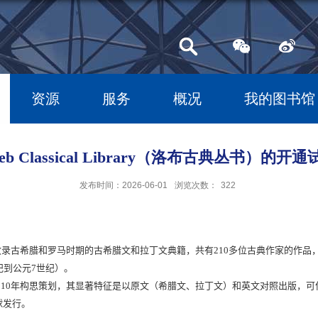
资源
服务
概况
我的图书馆
eb Classical Library（洛布古典丛书）的开
发布时间：2026-06-01
浏览次数：
322
收录古希腊和罗马时期的古希腊文和拉丁文典籍，共有
210
多位古典作家的作品
纪到公元
7
世纪）。
910
年构思策划，其显著特征是以原文（希腊文、拉丁文）和英文对照出版，可
球发行。