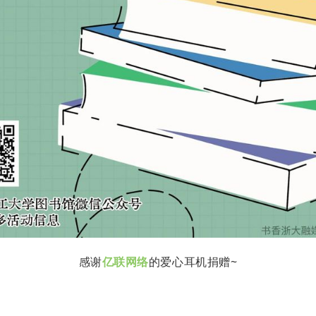
感谢
亿联网络
的爱心耳机捐赠~