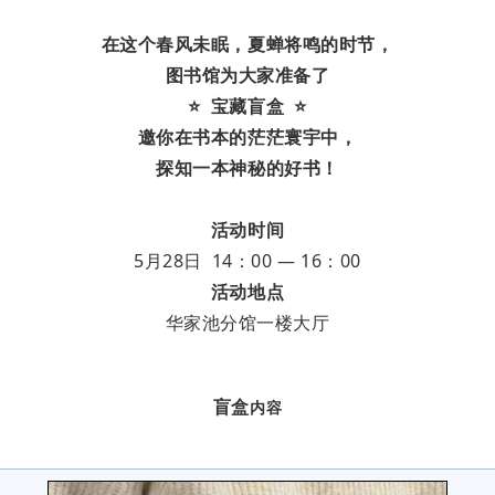
在这个春风未眠，夏蝉将鸣的时节，
图书馆为大家准备了
⭐ 宝藏盲盒 ⭐
邀你在书本的茫茫寰宇中，
探知一本神秘的好书！
活动时间
5月28日 14：00 — 16：00
活动地点
华家池分馆一楼大厅
盲盒
内容