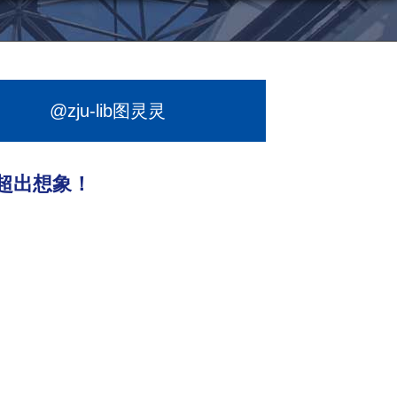
@zju-lib图灵灵
气超出想象！