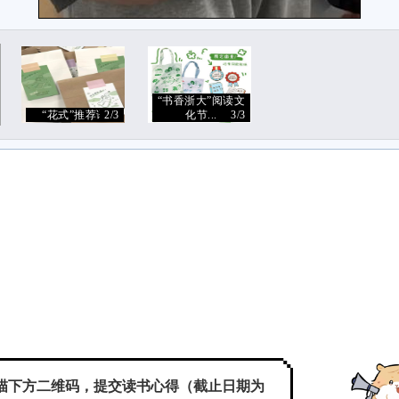
“书香浙大”阅读文
“花式”推荐语
2/3
化节...
3/3
描下方二维码，提交读书心得（截止日期为