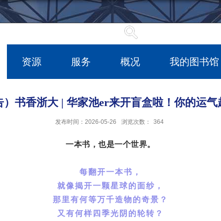
资源
服务
概况
我的图书馆
）书香浙大 | 华家池er来开盲盒啦！你的运
发布时间：2026-05-26
浏览次数：
364
一本书，也是一个世界
。
每翻开一本书，
就像揭开一颗星球的面纱，
那里有何等万千造物的奇景？
又有何样四季光阴的轮转？