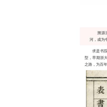
溯源
河，成为
求是书
型，早期浙
之路，为百