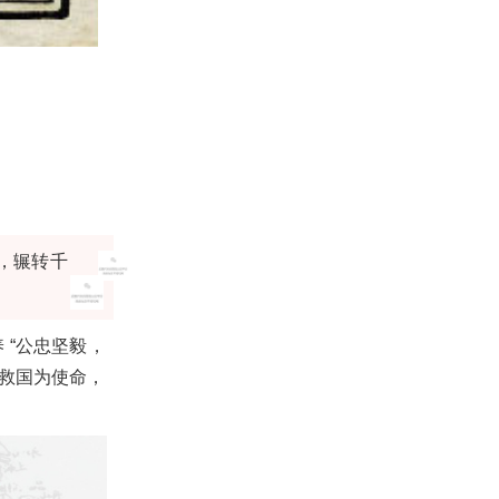
，辗转千
 “公忠坚毅，
育救国为使命，