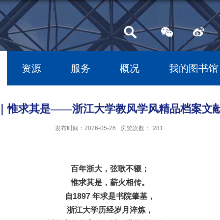
资源
服务
概况
我的图书馆
｜惟求其是——浙江大学教风学风精品档案文
发布时间：2026-05-26
浏览次数：
281
百年浙大，弦歌不辍；
惟求其是，薪火相传。
自1897 年求是书院肇基，
浙江大学历经岁月淬炼，