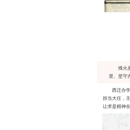
烽火
里、坚守办
西迁办
担当大任，主
让求是精神