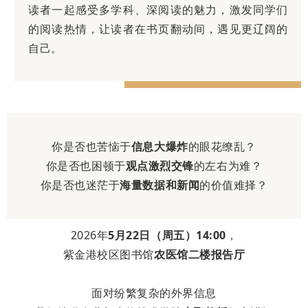
读者一起感受多学科、深阅读的魅力，激发同学们
的阅读热情，让读者在书页翻动间，遇见更辽阔的
自己。
你是否也苦恼于
信息大爆炸
的眼花缭乱？
你是否也困顿于
观点激烈交锋
的左右为难？
你是否也迷茫于
海量数据和新闻
的价值难择？
2026年
5月22日（周五）14:00
，
紫金港校区图书馆
农医馆二楼报告厅
面对纷繁复杂的外界信息