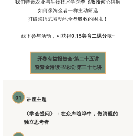
我们特邀农业与生物技术学院
李飞教授
倾心讲解
如何像淘金者一样主动筛选
打破海绵式被动地全盘吸收的困境！
线下参与活动，可获得
0.15美育二课分
哦~
开卷有益报告会·第二十五讲
暨紫金港读书论坛·第三十七讲
01
讲座主题
《学会提问》：在众声喧哗中，做清醒的
独立思考者