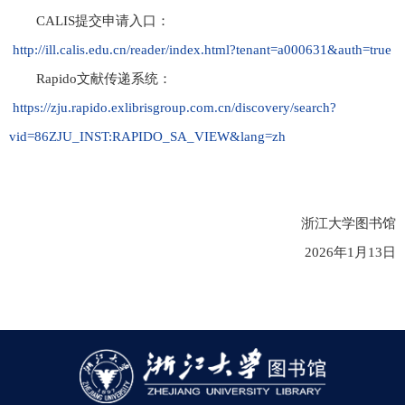
CALIS
提交申请入口：
http://ill.calis.edu.cn/reader/index.html?tenant=a000631&auth=true
Rapido
文献传递系统：
https://zju.rapido.exlibrisgroup.com.cn/discovery/search?
vid=86ZJU_INST:RAPIDO_SA_VIEW&lang=zh
浙江大学图书馆
2026
年
1
月
13
日