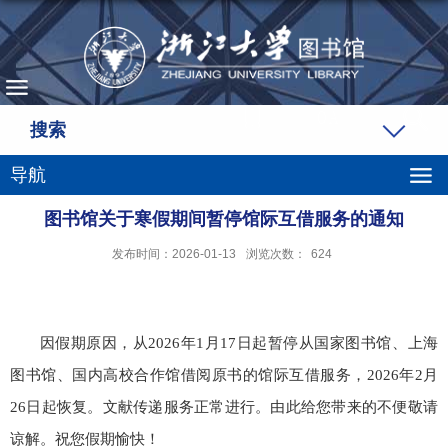
搜索
导航
图书馆关于寒假期间暂停馆际互借服务的通知
发布时间：2026-01-13
浏览次数：
624
因假期原因，从
2026
年
1
月
17
日起暂停从国家图书馆、上海
图书馆、
国内高校
合作馆借阅原书的馆际互借服务，
2026
年
2
月
26
日起恢复。文献传递服务正常进行。由此给您带来的不便敬请
谅解。祝您假期愉快！