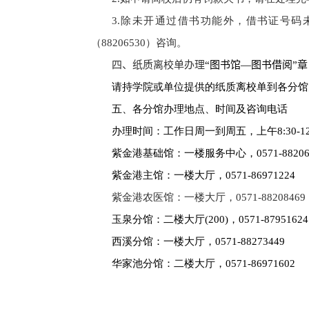
3.
除未开通过借书功能外，借书证号码
（
88206530
）咨询。
四、纸质离校单办理
“图书馆—图书借阅”章
请持学院或单位提供的纸质离校单到各分馆
五、各分馆办理地点、时间及咨询电话
办理时间：工作日周一到周五，上午
8:30-1
紫金港基础馆：一楼服务中心，
0571-8820
紫金港主馆：一楼大厅，
0571-86971224
紫金港农医馆：一楼大厅，
0571-88208469
玉泉分馆：二楼大厅
(200)
，
0571-87951624
西溪分馆：一楼大厅，
0571-88273449
华家池分馆：二楼大厅，
0571-86971602