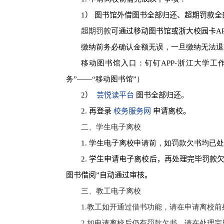
1
） 图书馆外借图书全部归还、超期罚款
超期罚款
可通过移动图书馆或浙大校园卡
A
缴纳前务必确认金额无误，一旦缴纳无法退
移动图书馆入口：钉钉
APP-
浙江大学工作
务”——“移动图书馆”）
2
）
芸悦读平台
图书全部归还
。
2.
再登录
校务服务网
申请离校。
二、学生电子离校
1.
学生电子离校申请前，如罚款欠书均已处
2.
学生申请电子离校后，再处理完毕罚款
图书借阅”自动通过审核。
三、教工电子离校
1.
教工如开通过借书功能，请在申请离校前
2.
如申请离校后仍有罚款欠书，请在处理完