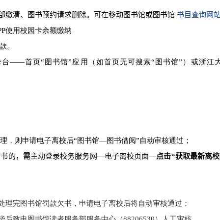
全部缴清、图书预约请求删除。可在移动图书馆或图书馆
书目查询网
PP
使用校园卡余额缴纳
款。
台——首页“图书馆”应用（如首页无可搜索“图书馆”）或浙江
理，则申请电子离校后“图书馆—图书借阅”自动审核通过；
欠书的，需主动登录校务服务网—电子离校页面—
点击“获取最新离校
处理完图书馆罚款欠书，申请电子离校后将自动审核通过；
毕后致电图书馆读者服务部服务中心（
88206530
）人工审核。