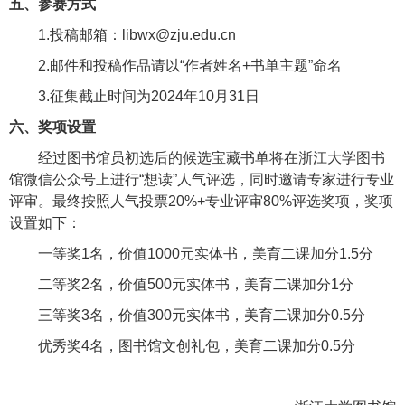
五、参赛方式
1.
投稿邮箱：
libwx@zju.edu.cn
2.
邮件和投稿作品请以“作者姓名
+
书单主题”命名
3.
征集截止时间为
2024
年
10
月
31
日
六、奖项设置
经过图书馆员初选后的候选宝藏书单将在浙江大学图书
馆微信公众号上进行“想读”人气评选，同时邀请专家进行专业
评审。最终按照人气投票
20%+
专业评审
80%
评选奖项，奖项
设置如下：
一等奖
1
名，价值
1000
元实体书，美育二课加分
1.5
分
二等奖
2
名，价值
500
元实体书，美育二课加分
1
分
三等奖
3
名，价值
300
元实体书，美育二课加分
0.5
分
优秀奖
4
名，图书馆文创礼包，美育二课加分
0.5
分