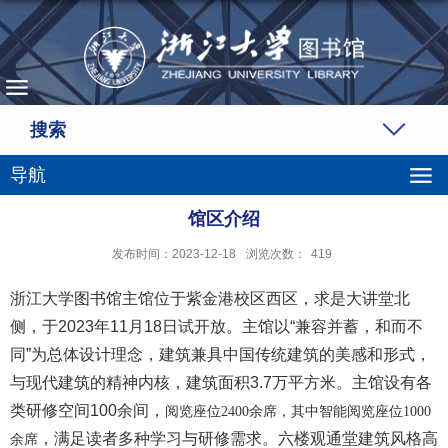
搜索
导航
馆区介绍
发布时间：2023-12-18
浏览次数：
419
浙江大学图书馆主馆位于紫金港校区西区，求是大讲堂北
侧，于2023年11月18日试开放。主馆以“兼容并蓄，和而不
同”为总体设计理念，建筑兼具中国传统建筑的美感和形式，
与现代建筑的精神内核，建筑面积3.7万平方米。主馆设有各
类研修空间100余间，
阅览座位
2400
余席，其中智能阅览座位
1000
，满足读者多种学习与研修需求。六楼观通堂建筑风格高
余席