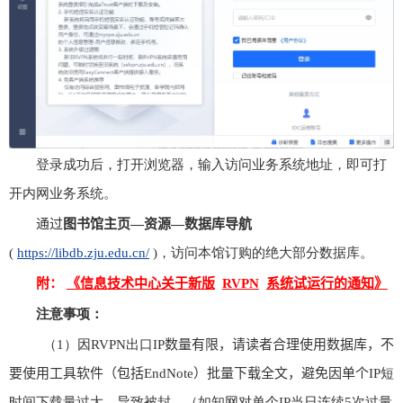
登录成功后，打开浏览器，输入访问业务系统地址，即可打
开内网业务系统。
通过
图书馆主页—资源—数据库导航
(
https://libdb.zju.edu.cn/
)
，访问本馆订购的绝大部分数据库。
附：
《
信息技术中心关于新版
RVPN
系统试运行的通知
》
注意事项：
（
1
）因
RVPN
出口
IP
数量有限，请读者合理使用数据库，不
要使用工具软件
（
包括
EndNote
）
批量下载全文，避免因单个
IP
短
时间下载量过大，导致被封。（如知网对单个
IP
当日连续
5
次过量