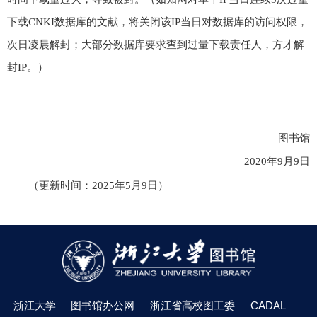
下载
CNKI
数据库的文献，将关闭该
IP
当日对数据库的访问权限，
次日凌晨解封；大部分数据库要求查到过量下载责任人，方才解
封
IP
。）
图书馆
2020
年
9
月
9
日
（更新时间：
2025
年
5
月
9
日）
浙江大学
图书馆办公网
浙江省高校图工委
CADAL