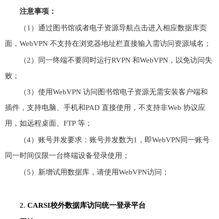
注意事项：
（
1
）通过图书馆或者电子资源导航点击进入相应数据库页
面，
WebVPN
不支持在浏览器地址栏直接输入需访问资源域名；
（
2
）同一终端不要同时运行
RVPN
和
WebVPN
，以免访问失
败；
（
3
）使用
WebVPN
访问图书馆电子资源无需安装客户端和
插件，支持电脑、手机和
PAD
直接使用，不支持非
Web
协议应
用，如远程桌面、
FTP
等；
（
4
）账号并发要求：账号并发数为
1
，即
WebVPN
同一账号
同一时间仅限一台终端设备登录使用；
（
5
）新增试用数据库，请使用
WebVPN
访问；
2.
CARSI
校外数据库访问统一登录平台