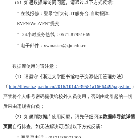
（
5
）如遇
数据库访问
问题，请通过以下方式反馈：
·
在线报修：登录“浙大钉
-IT
服务台
-
自助报障
-
RVPN/WebVPN”
提交
·
24
小时服务热线：
0571-87951669
·
电子邮件：
xwmaster@zju.edu.cn
数据库使用时请注意：
（
1
）
请遵守《浙江大学图书馆电子资源使用管理办法》
（
http://libweb.zju.edu.cn/2016/1014/c39581a1666449/page.htm
）
严禁将个人帐号密码提供给校外人员使用，否则由此引起的一切
后果由违规者自负；
（
2
）
如遇到数据库使用问题，
请先仔细阅读
数据库导航详情
页面
自行排查，如无法解决
可通过以下方式反馈：
·
图灵灵电话：
(0571)86971200