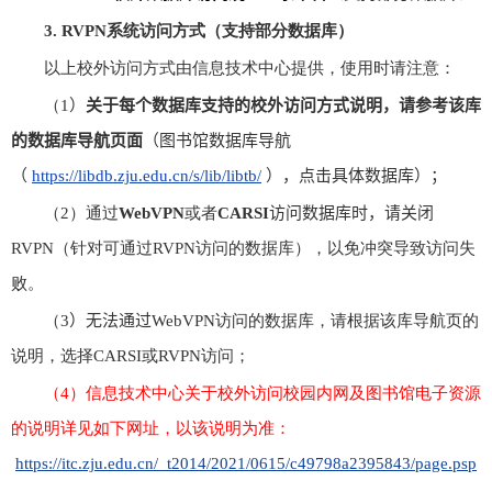
3. RVPN
系统访问方式（支持部分数据库）
以上校外访问方式由信息技术中心提供，使用时请注意：
（
1
）
关于
每个数据库支持的校外访问方式说明
，
请参考该库
的数据库导航页面
（图书馆
数据库导航
（
https://libdb.zju.edu.cn/s/lib/libtb/
），点击具体数据库
）；
（
2
）通过
WebVPN
或者
CARSI
访问数据库
时
，
请
关闭
RVPN
（针对可通过
RVPN
访问的数据库），以免冲突导致访问失
败。
（
3
）
无法通过
WebVPN
访问的数据库，请根据该库导航页的
说明，选择
CARSI
或
RVPN
访问；
（
4
）信息技术中心关于校外访问校园内网及图书馆电子资源
的说明详见如下网址，以该说明为准：
https://itc.zju.edu.cn/_t2014/2021/0615/c49798a2395843/page.psp