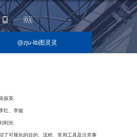
@zju-lib图灵灵
陈振英
李红、李懿
刘利光
绍了可视化的目的、流程、常用工具及注意事