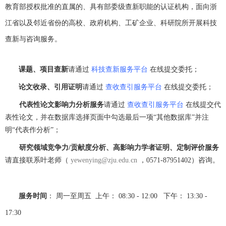
教育部授权批准的直属的、具有部委级查新职能的认证机构，面向浙
江省以及邻近省份的高校、政府机构、工矿企业、科研院所开展科技
查新与咨询服务。
课题、项目查新
请通过
科技查新服务平台
在线提交委托；
论文收录、引用证明
请通过
查收查引服务平台
在线提交委托；
代表性论文影响力分析服务
请通过
查收查引服务平台
在线
提交代
表性论文，并在数据库选择页面中勾选最后一项
“
其他数据库
”
并注
明
“
代表作分析
”
；
研究领域竞争力
/
贡献度分析、高影响力学者证明、定制评价服务
请直接联系叶老师（
yewenying@zju.edu.cn
，
0571-87951402
）咨询。
服务时间
：
周
一至周五
上午：
08:30 - 12:00
下午：
13:30 -
17:30