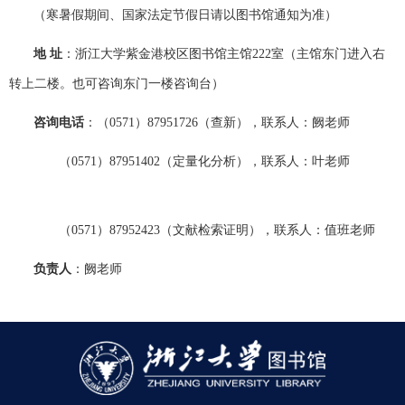
（寒暑假期间、国家法定节假日请以图书馆通知为准）
地
址
：
浙江大学紫金港校区图书馆主馆
222
室（主馆东门进入右
转上二楼。也可咨询东门一楼咨询台）
咨询电话
：
（
0571
）
87951726
（查新
），联系人：阙老师
（
0571
）
87951402
（
定量化分析），联系人：叶老师
（
0571
）
87952423
（文献检索证明），联系人：值班老师
负责人
：阙老师