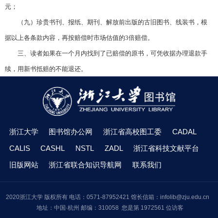
元；
（九）珍贵书刊、报纸、期刊、解放前出版的古旧图书、线装书，根
据以上各条款内容，再按赔偿时市场估值的
3
倍赔偿。
三、读者如果在一个月内找到了已赔偿的原书，可凭收据办理退款手
续，用新书抵赔的不能退还。
浙江大学
图书馆办公网
浙江省高校图工委
CADAL
CALIS
CASHL
NSTL
ZADL
浙江省科技文献平台
旧版网站
浙江省联合知识导航网
联系我们
2020浙江大学 版权所有 电话：0571-87952421 馆长信箱：infolib@zju.edu.cn
地址：中国·杭州 邮编：310058 您是第 1972561 位访客