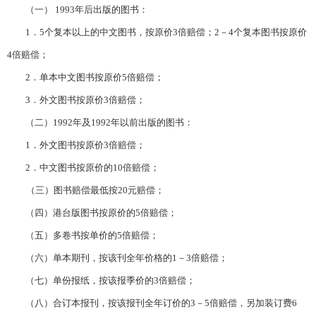
（一）
1993
年后出版的图书：
1
．
5
个复本以上的中文图书，按原价
3
倍赔偿；
2
－
4
个复本图书按原价
4
倍赔偿；
2
．单本中文图书按原价
5
倍赔偿；
3
．外文图书按原价
3
倍赔偿；
（二）
1992
年及
1992
年以前出版的图书：
1
．外文图书按原价
3
倍赔偿；
2
．中文图书按原价的
10
倍赔偿；
（三）图书赔偿最低按
20
元赔偿；
（四）港台版图书按原价的
5
倍赔偿；
（五）多卷书按单价的
5
倍赔偿；
（六）单本期刊，按该刊全年价格的
1
－
3
倍赔偿；
（七）单份报纸，按该报季价的
3
倍赔偿；
（八）合订本报刊，按该报刊全年订价的
3
－
5
倍赔偿，另加装订费
6